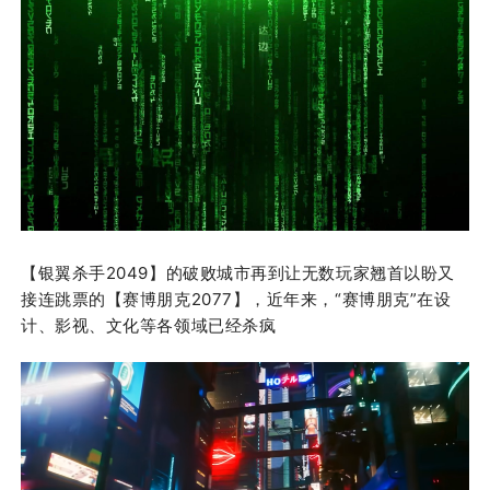
【银翼杀手2049】的破败城市再到让无数玩家翘首以盼又
接连跳票的【赛博朋克2077】，近年来，“赛博朋克”在设
计、影视、文化等各领域已经杀疯