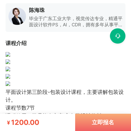
陈海珠
毕业于广东工业大学，视觉传达专业，精通平
面设计软件PS，AI，CDR，拥有多年从事平
面设计的工作经验，擅长各类广告设计与画册
的设计，字体设计，VI设计。并持有高级教师
课程介绍
资格证，且具有担任实体院校老师的丰富教学
经验。担任平面设计讲师，课程研发追求创新
独特，力求课程完美且易懂。参与过广州新博
物馆的导向系统设计，2010年广州亚运会宣
传物料设计。
平面设计第三阶段-包装设计课程，主要讲解包装设
计。
课程节数7节
课程效用：学员能自主完成 包装设计物料。
1200.00
立即报名
¥