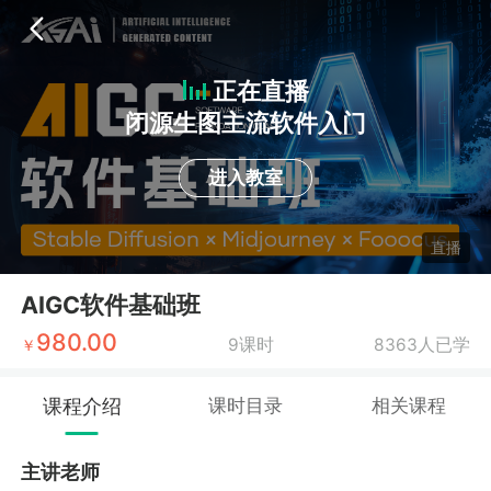
正在直播
闭源生图主流软件入门
进入教室
直播
AIGC软件基础班
980.00
9课时
8363人已学
￥
课程介绍
课时目录
相关课程
主讲老师