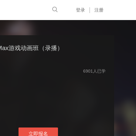
登录
注册
 Max游戏动画班（录播）
6901人已学
立即报名