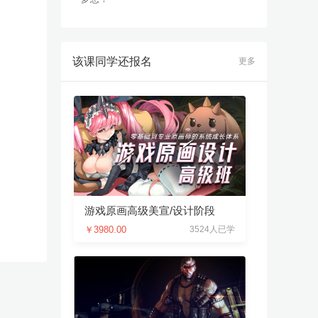
该课同学还报名
更多
游戏原画高级美宣/设计阶段
￥3980.00
3524人已学