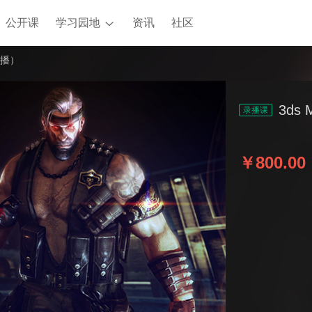
公开课
学习园地
资讯
社区
录播）
3ds
录播课
￥800.00