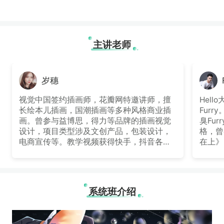
主讲老师
岁穗
视觉中国签约插画师，花瓣网特邀讲师，擅
Hel
长绘本儿插画，国潮插画等多种风格商业插
Fur
画。曾参与益博思，得力等品牌的插画视觉
臭Fu
设计，项目类型涉及文创产品，包装设计，
格，曾
电商宣传等。教学视频获得快手，抖音各平
在上》
台视频的众多粉丝的喜爱认可，独特的气泡
等项目
音让课堂自带电音效果。教学耐心负责，热
画，小
衷于指导零基础学员入门，所授的萌新学员
到大家
进步显著，让学员在提升技法的同时对插画
望大家
系统班介绍
保持热爱