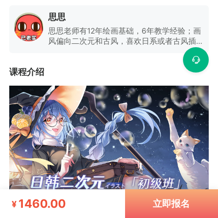
思思
思思老师有12年绘画基础，6年教学经验；画
风偏向二次元和古风，喜欢日系或者古风插
画，具备丰富的平面插画类包装、小说封面、
壁纸等接包经验，日常在MHS接私稿/商稿为
课程介绍
主。
1460.00
立即报名
¥