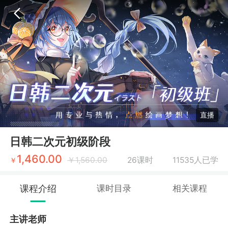
直播
日韩二次元初级阶段
1,460.00
￥
1,560.00
26课时
11535人已学
￥
课程介绍
课时目录
相关课程
主讲老师