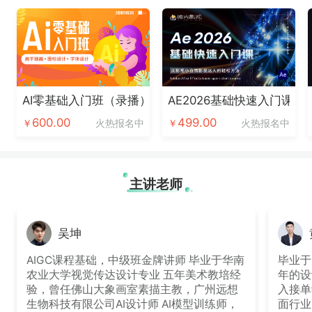
AI零基础入门班（录播）
AE2026基础快速入门课
600.00
499.00
￥
火热报名中
￥
火热报名中
主讲老师
吴坤
AIGC课程基础，中级班金牌讲师 毕业于华南
毕业于
农业大学视觉传达设计专业 五年美术教培经
年的设
验，曾任佛山大象画室素描主教，广州远想
入接单
生物科技有限公司AI设计师 AI模型训练师，
面行业