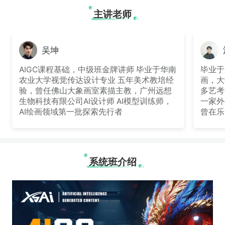
主讲老师
吴坤
AIGC课程基础，中级班金牌讲师 毕业于华南
毕业于
农业大学视觉传达设计专业 五年美术教培经
画，大
验，曾任佛山大象画室素描主教，广州远想
多艺考
生物科技有限公司AI设计师 AI模型训练师，
一家外
AI绘画领域第一批探索先行者
曾在乐
计、产
作。在
理念和
AIG
系统班介绍
了解如
目的方