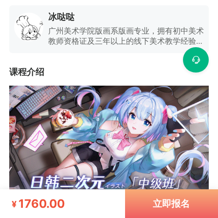
冰哒哒
广州美术学院版画系版画专业，拥有初中美术
教师资格证及三年以上的线下美术教学经验，
四年以上日韩二次元在线教育讲师经验 。曾
参与南方科技出版社教学系列丛书《科学》教
课程介绍
材绘制插图，大学时期版画作品参与全国美展
评选展览。多次获得新浪微博，同人创作大赛
优秀创作官称号；日常专注于同人相关视觉内
容产出，长期为同人社团活动供稿及授权，曾
参与广州、北京、重庆等多地生日咖啡厅的画
稿创作及物料制作。参与24h生日庆祝活动创
作，为国产动画电影线下观影会提供供稿支
持。课程风格：风趣幽默、认真负责、知识点
讲解言简意赅，会结合学员自身情况出发举例
说明。
1760.00
立即报名
¥