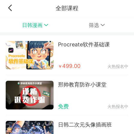
全部课程
日韩漫画
筛选
Procreate软件基础课
499.00
￥
火热报名中
邢帅教育防诈小课堂
免费
火热报名中
日韩二次元头像插画班