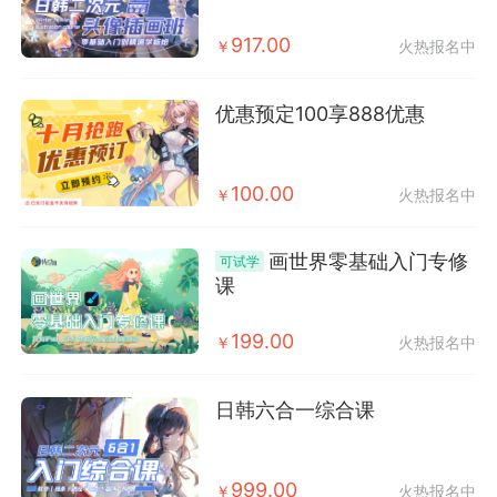
917.00
￥
火热报名中
优惠预定100享888优惠
100.00
￥
火热报名中
画世界零基础入门专修
可试学
课
199.00
￥
火热报名中
日韩六合一综合课
999.00
￥
火热报名中