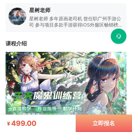
星树老师
星树老师 多年原画老司机 曾任职广州手游公
司 参与项目多款手游获得iOS外服区畅销榜前
列 曾参与《斗战神》，《三国杀》，等宣传
海报制作 教学内容深入浅出有趣易懂，深受
课程介绍
学员好评
499.00
立即报名
¥