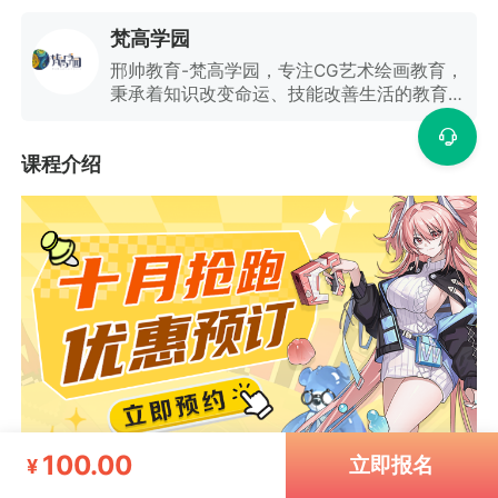
梵高学园
邢帅教育-梵高学园，专注CG艺术绘画教育，
秉承着知识改变命运、技能改善生活的教育理
念，用专业与热情点燃你的绘画梦想！
课程介绍
100.00
立即报名
¥