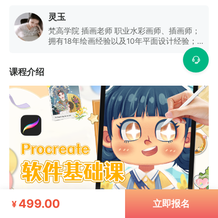
灵玉
梵高学院 插画老师 职业水彩画师、插画师；
拥有18年绘画经验以及10年平面设计经验； 3
年实体班绘画教学经验； 服务于韩后品牌平
面以及插画设计； 绘本插画系列作品《斑马
课程介绍
嘉嘉的神奇画笔》、《精灵桐桐的奇幻之旅》
等 水彩古风系列作品《兰-灵》、《并蒂
莲》、《花之语》等
499.00
立即报名
¥