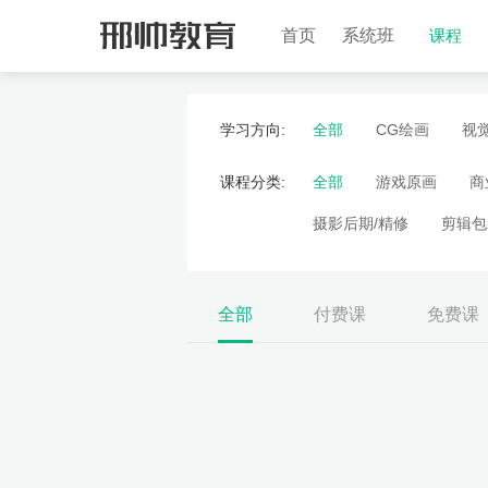
首页
系统班
课程
学习方向:
全部
CG绘画
视
课程分类:
全部
游戏原画
商
摄影后期/精修
剪辑包
财务会计
美术设计
影视动画
AI基础
全部
付费课
免费课