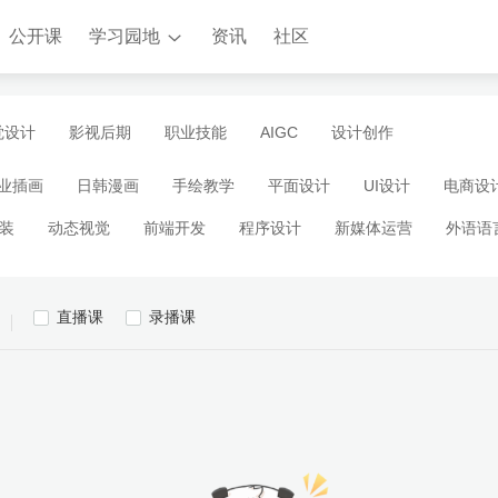
公开课
学习园地
资讯
社区
觉设计
影视后期
职业技能
AIGC
设计创作
业插画
日韩漫画
手绘教学
平面设计
UI设计
电商设
装
动态视觉
前端开发
程序设计
新媒体运营
外语语
工业设计
室内设计
管理创业
职业发展
兴趣生活
AI视觉
AI影视
AI绘画
手机摄影
直播课
录播课